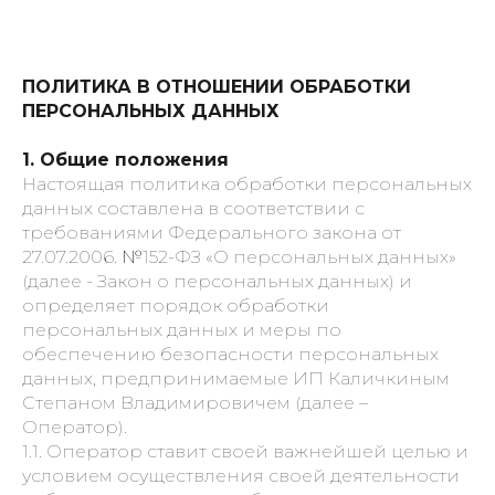
ПОЛИТИКА В ОТНОШЕНИИ ОБРАБОТКИ
ПЕРСОНАЛЬНЫХ ДАННЫХ
1. Общие положения
Настоящая политика обработки персональных
данных составлена в соответствии с
требованиями Федерального закона от
27.07.2006. №152-ФЗ «О персональных данных»
(далее - Закон о персональных данных) и
определяет порядок обработки
персональных данных и меры по
обеспечению безопасности персональных
данных, предпринимаемые ИП Каличкиным
Степаном
Владимировичем (далее –
Оператор).
1.1. Оператор ставит своей важнейшей целью и
условием осуществления своей деятельности